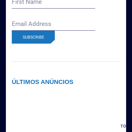
Name
Email
Address
(Obrigatório)
ÚLTIMOS ANÚNCIOS
TODO