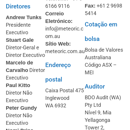
+61 2 9698
6166 9116
Diretores
Fax:
5414
Correio
Andrew Tunks
Eletrónico:
Cotação em
Presidente
info@meteoric.c
Executivo
om.au
bolsa
Stuart Gale
Sítio Web:
Diretor-Geral e
Bolsa de Valores
meteoric.com.au
Diretor Executivo
Australiana
Marcelo de
Endereço
Código ASX –
Diretor
Carvalho
MEI
Executivo
postal
Paul Kitto
Auditor
Caixa Postal 475
Diretor Não
BDO Audit (WA)
Inglewood
Executivo
Pty Ltd
WA 6932
Peter Gundy
Nível 9, Mia
Diretor Não
Yellagonga
Executivo
Tower 2,