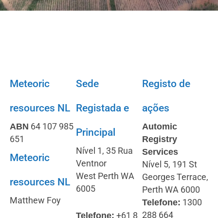
Meteoric
Sede
Registo de
resources NL
Registada e
ações
64 107 985
ABN
Automic
Principal
651
Registry
Nível 1, 35 Rua
Services
Meteoric
Ventnor
Nível 5, 191 St
West Perth WA
Georges Terrace,
resources NL
6005
Perth WA 6000
Matthew Foy
1300
Telefone:
288 664
+61 8
Telefone: