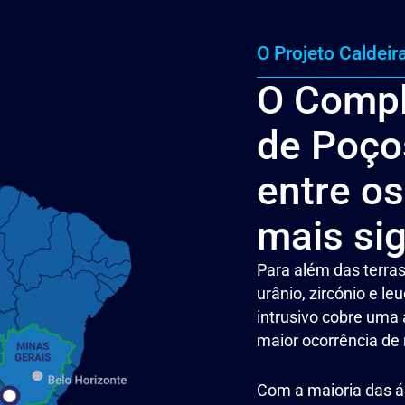
O Projeto Caldeir
O Comple
de Poço
entre os
mais sig
Para além das terras 
urânio, zircónio e le
intrusivo cobre um
maior ocorrência de 
Brasil, América do Sul
Com a maioria das ár