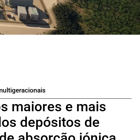
multigeracionais
s maiores e mais
dos depósitos de
 de absorção iónica