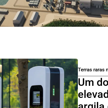
Terras raras 
Um do
eleva
argila