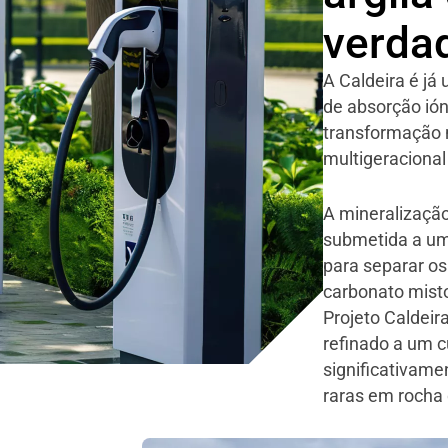
verda
A Caldeira é já
de absorção ión
transformação n
multigeracional
A mineralização
submetida a u
para separar os
carbonato misto
Projeto Caldeir
refinado a um c
significativame
raras em rocha 