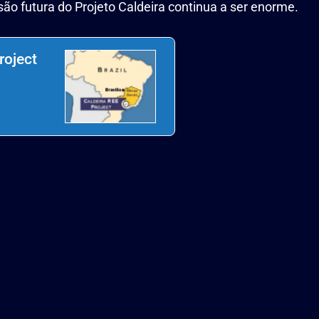
ão futura do Projeto Caldeira continua a ser enorme.
iónica de terras
 China
roject
fomentar o
vançada
do norte-